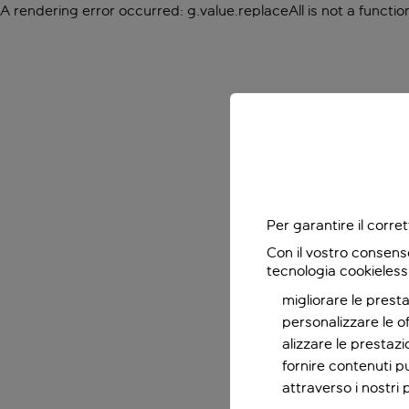
A rendering error occurred:
g.value.replaceAll is not a functio
Per garantire il corr
Con il vostro consens
tecnologia cookieless
migliorare le presta
personalizzare le o
alizzare le prestaz
fornire contenuti pu
attraverso i nostri 