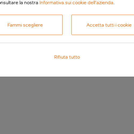
onsultare la nostra
Informativa sui cookie dell'azienda
.
Fammi scegliere
Accetta tutti i cookie
Rifiuta tutto