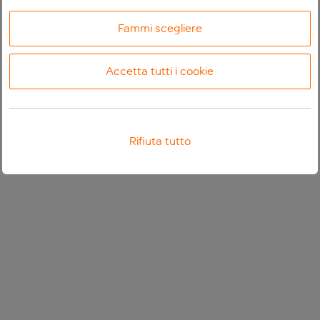
Fammi scegliere
Accetta tutti i cookie
Rifiuta tutto