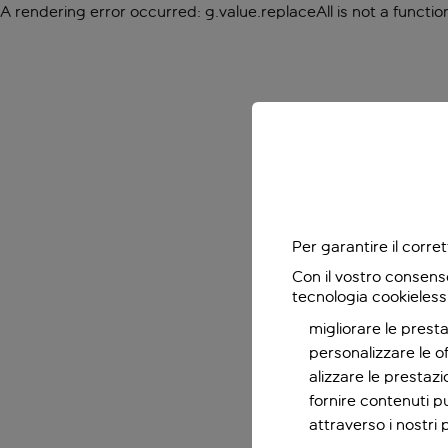
A rendering error occurred:
g.value.replaceAll is not a functio
Per garantire il corr
Con il vostro consens
tecnologia cookieless
migliorare le presta
personalizzare le o
alizzare le prestaz
fornire contenuti pu
attraverso i nostri 