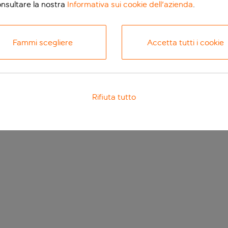
onsultare la nostra
Informativa sui cookie dell'azienda
.
Fammi scegliere
Accetta tutti i cookie
Rifiuta tutto