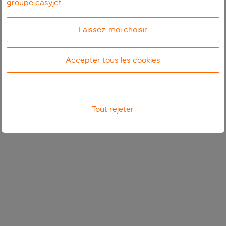
groupe easyjet
.
Laissez-moi choisir
Accepter tous les cookies
Tout rejeter