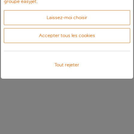
groupe easyjet
.
Laissez-moi choisir
Accepter tous les cookies
Tout rejeter