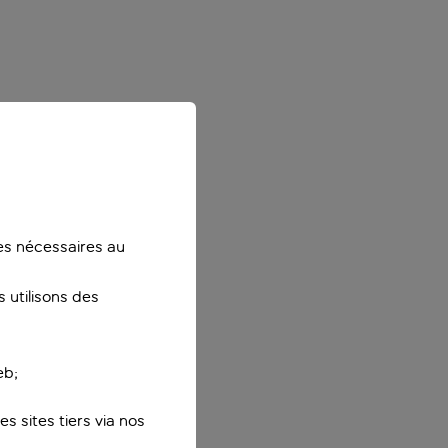
ies nécessaires au
 utilisons des
eb;
s sites tiers via nos