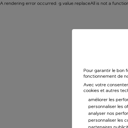
A rendering error occurred:
g.value.replaceAll is not a functio
Pour garantir le bon 
fonctionnement de no
Avec votre consentem
cookies et autres tec
améliorer les perfo
personnaliser les o
analyser nos perf
personnaliser les co
partenaires publicit