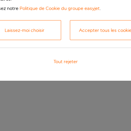
isez notre
Politique de Cookie du groupe easyjet
.
Laissez-moi choisir
Accepter tous les cooki
Tout rejeter