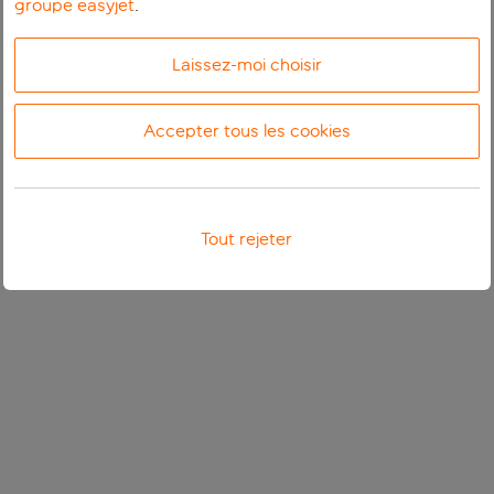
groupe easyjet
.
Laissez-moi choisir
Accepter tous les cookies
Tout rejeter