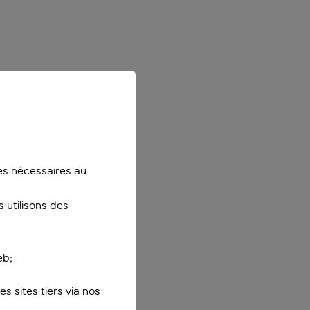
ies nécessaires au
 utilisons des
eb;
s sites tiers via nos