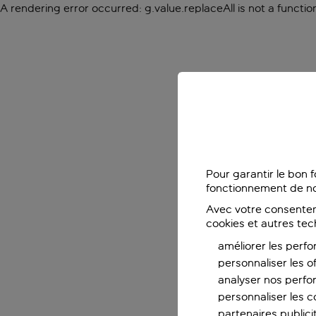
A rendering error occurred:
g.value.replaceAll is not a functio
Pour garantir le bon 
fonctionnement de no
Avec votre consentem
cookies et autres tec
améliorer les perfo
personnaliser les o
analyser nos perf
personnaliser les co
partenaires publicit