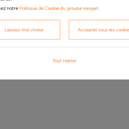
isez notre
Politique de Cookie du groupe easyjet
.
Laissez-moi choisir
Accepter tous les cooki
Tout rejeter