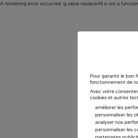
A rendering error occurred:
g.value.replaceAll is not a functio
Pour garantir le bon 
fonctionnement de no
Avec votre consentem
cookies et autres tec
améliorer les perfo
personnaliser les o
analyser nos perf
personnaliser les co
partenaires publicit