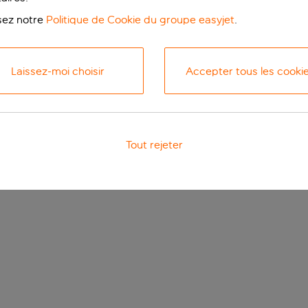
isez notre
Politique de Cookie du groupe easyjet
.
Laissez-moi choisir
Accepter tous les cooki
Tout rejeter