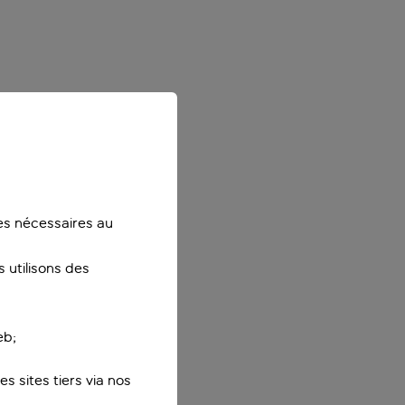
ies nécessaires au
 utilisons des
eb;
s sites tiers via nos