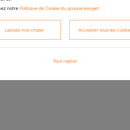
isez notre
Politique de Cookie du groupe easyjet
.
Laissez-moi choisir
Accepter tous les cooki
Tout rejeter