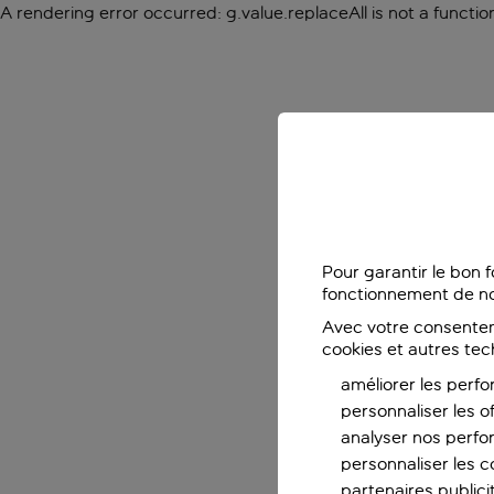
A rendering error occurred:
g.value.replaceAll is not a functio
Pour garantir le bon 
fonctionnement de no
Avec votre consentem
cookies et autres tec
améliorer les perfo
personnaliser les o
analyser nos perf
personnaliser les co
partenaires publicit