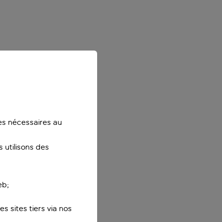
ies nécessaires au
 utilisons des
eb;
s sites tiers via nos