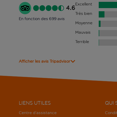
Excellent
4.6
Très bien
En fonction des 699 avis
Moyenne
Mauvais
Terrible
Afficher les avis Tripadvisor
LIENS UTILES
QUI
Centre d’assistance
Condit