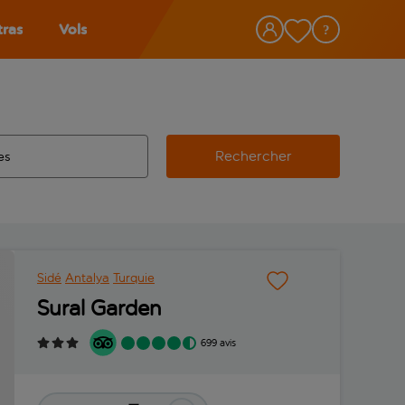
tras
Vols
Rechercher
éroport d’origine, utilisez la touche de tabulation pour les co
 automatique sont disponibles pour l’aéroport de destination, 
e retour.
Sidé
Antalya
Turquie
Sural Garden
699 avis