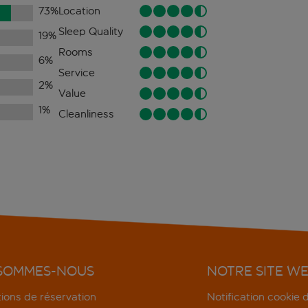
73
%
Location
Sleep Quality
19
%
Rooms
6
%
Service
2
%
Value
1
%
Cleanliness
 SOMMES-NOUS
NOTRE SITE W
ions de réservation
Notification cookie