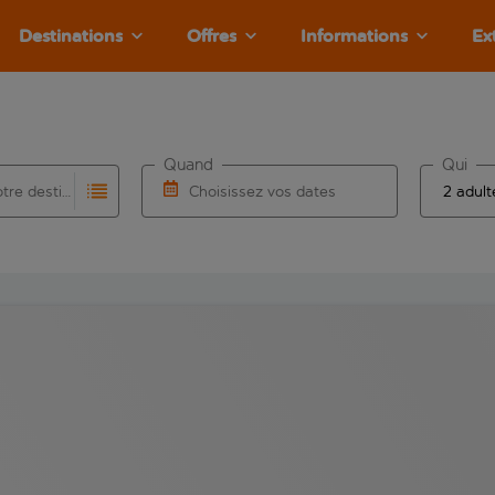
Destinations
Offres
Informations
Ex
Quand
Qui
Choisissez votre destination
Choisissez vos dates
e les résultats de saisie automatique sont disponibles pour l’a
 pour la saisie automatique. Lorsque les résultats de la saisie
Choisissez une date de départ et une date d