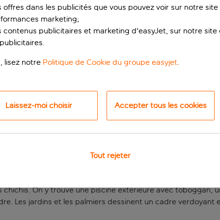
s offres dans les publicités que vous pouvez voir sur notre sit
rformances marketing;
 contenus publicitaires et marketing d'easyJet, sur notre site et
ublicitaires.
, lisez notre
Politique de Cookie du groupe easyjet
.
Laissez-moi choisir
Accepter tous les cookies
les familles sous le 
ural Garden est un excellent choix pour une escapade à la mer a
Tout rejeter
s ruines antiques, l’amphithéâtre et le bazar de Sidé sont faci
écoulent tranquillement entre matinées à la plage, déjeuners tr
ns chichis. On y trouve une piscine extérieure avec toboggan, 
e. Les jardins et les palmiers dessinent un cadre verdoyant et 