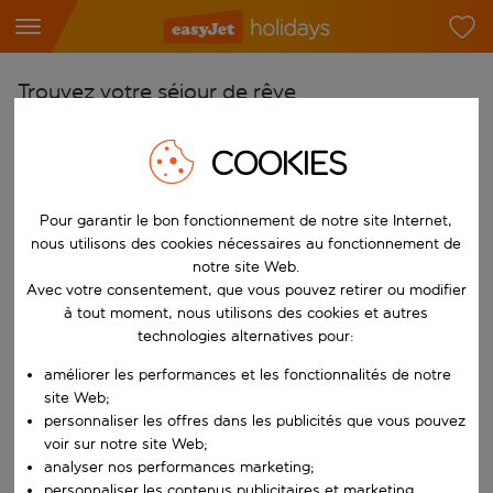
Trouvez votre séjour de rêve
À partir de
COOKIES
Choisissez votre aéroport
Commencez à taper pour la saisie automatique. Lorsque les résultats 
Vers
Pour garantir le bon fonctionnement de notre site Internet,
nous utilisons des cookies nécessaires au fonctionnement de
Choisissez votre destination
notre site Web.
Commencez à taper pour la saisie automatique. Lorsque les résultats 
Avec votre consentement, que vous pouvez retirer ou modifier
Quand
à tout moment, nous utilisons des cookies et autres
Choisissez vos dates
technologies alternatives pour:
Choisissez une date de départ et une date de retour.
Qui
améliorer les performances et les fonctionnalités de notre
site Web;
personnaliser les offres dans les publicités que vous pouvez
voir sur notre site Web;
analyser nos performances marketing;
Rechercher
personnaliser les contenus publicitaires et marketing