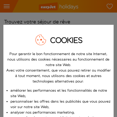
Trouvez votre séjour de rêve
À partir de
COOKIES
Choisissez votre aéroport
Commencez à taper pour la saisie automatique. Lorsque les résultats 
Vers
Pour garantir le bon fonctionnement de notre site Internet,
Choisissez votre destination
nous utilisons des cookies nécessaires au fonctionnement de
notre site Web.
Commencez à taper pour la saisie automatique. Lorsque les résultats 
Quand
Avec votre consentement, que vous pouvez retirer ou modifier
à tout moment, nous utilisons des cookies et autres
Choisissez vos dates
technologies alternatives pour:
Choisissez une date de départ et une date de retour.
Qui
améliorer les performances et les fonctionnalités de notre
site Web;
personnaliser les offres dans les publicités que vous pouvez
voir sur notre site Web;
Rechercher
analyser nos performances marketing;