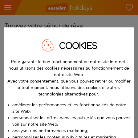
Trouvez votre séjour de rêve
À partir de
COOKIES
Choisissez votre aéroport
Commencez à taper pour la saisie automatique. Lorsque les résultats 
Vers
Pour garantir le bon fonctionnement de notre site Internet,
nous utilisons des cookies nécessaires au fonctionnement de
Choisissez votre destination
notre site Web.
Commencez à taper pour la saisie automatique. Lorsque les résultats 
Avec votre consentement, que vous pouvez retirer ou modifier
Quand
à tout moment, nous utilisons des cookies et autres
Choisissez vos dates
technologies alternatives pour:
Choisissez une date de départ et une date de retour.
Qui
améliorer les performances et les fonctionnalités de notre
site Web;
personnaliser les offres dans les publicités que vous pouvez
voir sur notre site Web;
analyser nos performances marketing;
Rechercher
personnaliser les contenus publicitaires et marketing