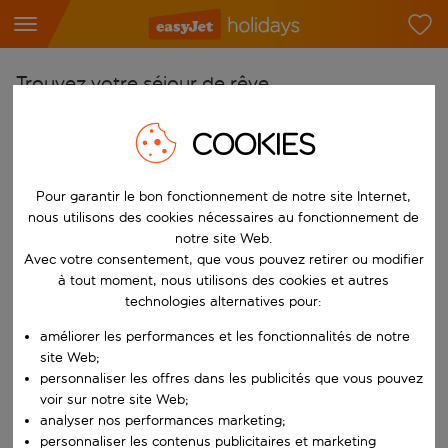
Trouvez votre séjour de rêve
À partir de
COOKIES
Choisissez votre aéroport
Commencez à taper pour la saisie automatique. Lorsque les résultats 
Pour garantir le bon fonctionnement de notre site Internet,
Vers
nous utilisons des cookies nécessaires au fonctionnement de
Choisissez votre destination
notre site Web.
Commencez à taper pour la saisie automatique. Lorsque les résultats 
Avec votre consentement, que vous pouvez retirer ou modifier
Quand
à tout moment, nous utilisons des cookies et autres
Choisissez vos dates
technologies alternatives pour:
Choisissez une date de départ et une date de retour.
Qui
améliorer les performances et les fonctionnalités de notre
site Web;
personnaliser les offres dans les publicités que vous pouvez
voir sur notre site Web;
analyser nos performances marketing;
Rechercher
personnaliser les contenus publicitaires et marketing