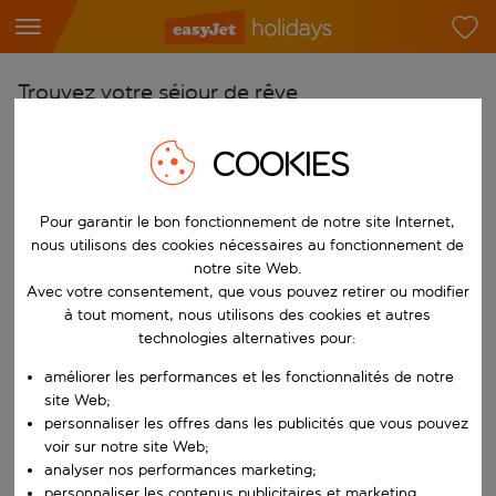
Trouvez votre séjour de rêve
À partir de
COOKIES
Choisissez votre aéroport
Commencez à taper pour la saisie automatique. Lorsque les résultats 
Vers
Pour garantir le bon fonctionnement de notre site Internet,
nous utilisons des cookies nécessaires au fonctionnement de
Choisissez votre destination
notre site Web.
Commencez à taper pour la saisie automatique. Lorsque les résultats 
Avec votre consentement, que vous pouvez retirer ou modifier
Quand
à tout moment, nous utilisons des cookies et autres
Choisissez vos dates
technologies alternatives pour:
Choisissez une date de départ et une date de retour.
Qui
améliorer les performances et les fonctionnalités de notre
site Web;
personnaliser les offres dans les publicités que vous pouvez
voir sur notre site Web;
analyser nos performances marketing;
Rechercher
personnaliser les contenus publicitaires et marketing