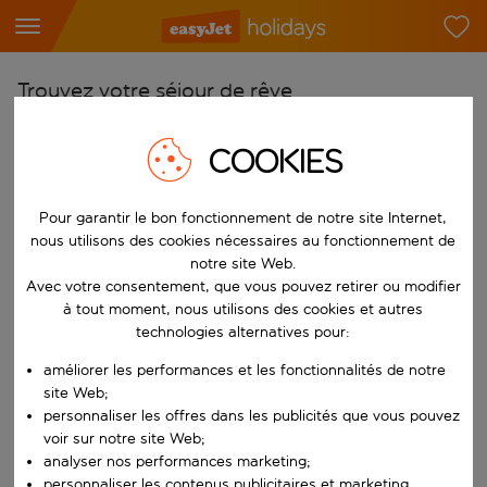
Trouvez votre séjour de rêve
À partir de
COOKIES
Choisissez votre aéroport
Commencez à taper pour la saisie automatique. Lorsque les résultats 
Vers
Pour garantir le bon fonctionnement de notre site Internet,
nous utilisons des cookies nécessaires au fonctionnement de
Choisissez votre destination
notre site Web.
Commencez à taper pour la saisie automatique. Lorsque les résultats 
Avec votre consentement, que vous pouvez retirer ou modifier
Quand
à tout moment, nous utilisons des cookies et autres
Choisissez vos dates
technologies alternatives pour:
Choisissez une date de départ et une date de retour.
Qui
améliorer les performances et les fonctionnalités de notre
site Web;
personnaliser les offres dans les publicités que vous pouvez
voir sur notre site Web;
analyser nos performances marketing;
Rechercher
personnaliser les contenus publicitaires et marketing