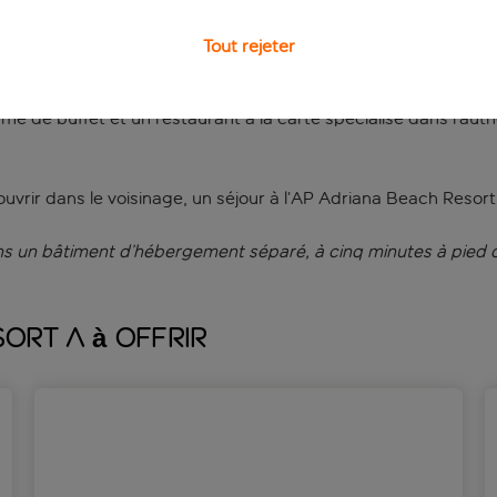
 de l’une des piscines extérieures.
Tout rejeter
otées de leur propre terrasse ou balcon privé qui surplombe le
nimé et un restaurant buffet qui sert toutes sortes de cuisine
forme de buffet et un restaurant à la carte spécialisé dans l’au
écouvrir dans le voisinage, un séjour à l’AP Adriana Beach Reso
 un bâtiment d’hébergement séparé, à cinq minutes à pied de
ort a à offrir