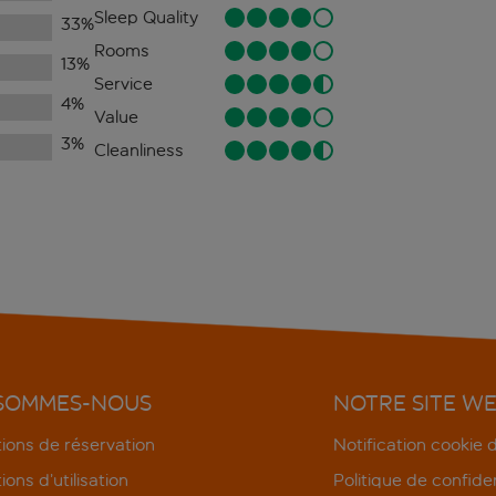
Sleep Quality
33
%
Rooms
13
%
Service
4
%
Value
3
%
Cleanliness
 SOMMES-NOUS
NOTRE SITE W
ions de réservation
Notification cookie
ions d’utilisation
Politique de confiden