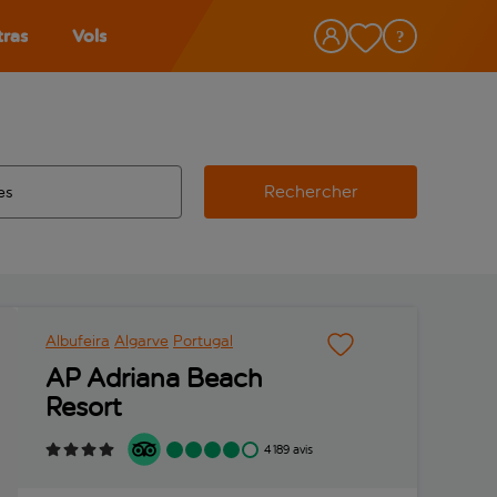
tras
Vols
Rechercher
éroport d’origine, utilisez la touche de tabulation pour les co
 automatique sont disponibles pour l’aéroport de destination, 
e retour.
Albufeira
Algarve
Portugal
AP Adriana Beach
Resort
4 189 avis