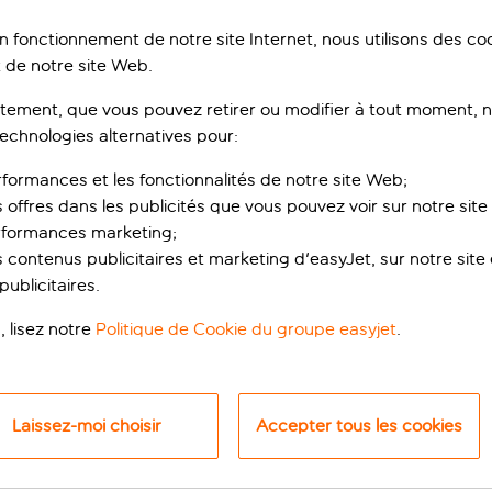
on fonctionnement de notre site Internet, nous utilisons des c
 de notre site Web.
ement, que vous pouvez retirer ou modifier à tout moment, no
technologies alternatives pour:
rformances et les fonctionnalités de notre site Web;
s offres dans les publicités que vous pouvez voir sur notre sit
rformances marketing;
e tout compris au bo
 contenus publicitaires et marketing d'easyJet, sur notre site et
ublicitaires.
sables dorés de la plage de Falésia, ce vaste complexe hôtelier
, lisez notre
Politique de Cookie du groupe easyjet
.
moura et d’Albufeira, deux des villes les plus populaires de l
 merveilles de la région.
nnis à l’intention des athlètes en herbe, l’immense terrain de 
Laissez-moi choisir
Accepter tous les cookies
faire un peu d’exercice, vous pourrez suivre l’un des programm
Vous préférez vous détendre ? Alors, rendez-vous au spa pou