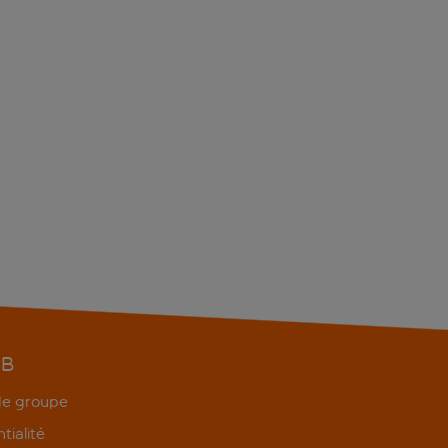
EB
 de groupe
tialité