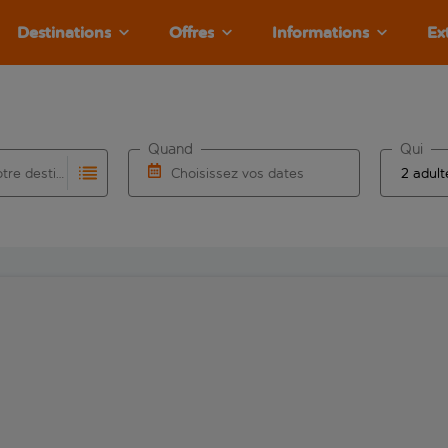
Destinations
Offres
Informations
Ex
Quand
Qui
Choisissez votre destination
Choisissez vos dates
e les résultats de saisie automatique sont disponibles pour l’a
 pour la saisie automatique. Lorsque les résultats de la saisie
Choisissez une date de départ et une date d