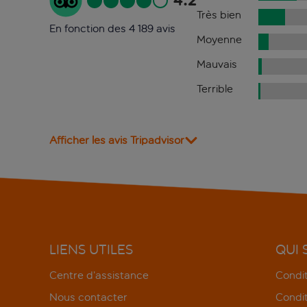
4.2
Très bien
En fonction des 4 189 avis
Moyenne
Mauvais
Terrible
Afficher les avis Tripadvisor
LIENS UTILES
QUI
Centre d’assistance
Condit
Nous contacter
Condit