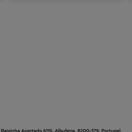
 Baixinha Apartado 6115, Albufeira, 8200-379, Portugal