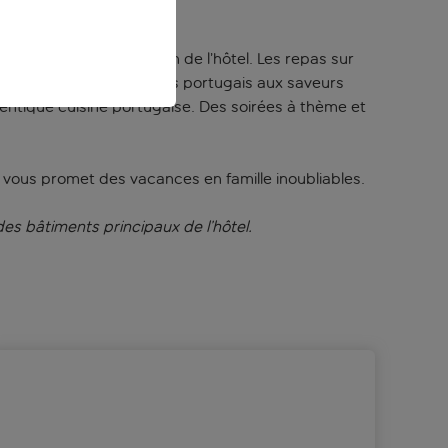
s piscines ou le jardin de l’hôtel. Les repas sur
s, des plats traditionnels portugais aux saveurs
thentique cuisine portugaise. Des soirées à thème et
rt vous promet des vacances en famille inoubliables.
s bâtiments principaux de l’hôtel.