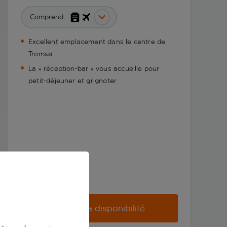
Comprend :
Excellent emplacement dans le centre de
Tromsø
La « réception-bar » vous accueille pour
petit-déjeuner et grignoter
Vérifier la disponibilité