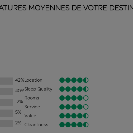
ATURES MOYENNES DE VOTRE
DESTI
42
%
Location
Sleep Quality
40
%
Rooms
12
%
Service
5
%
Value
2
%
Cleanliness