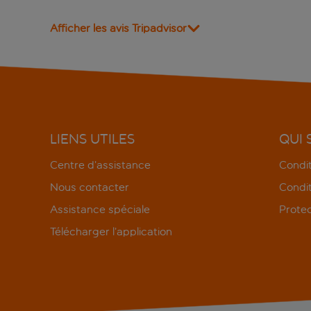
Afficher les avis Tripadvisor
LIENS UTILES
QUI
Centre d’assistance
Condit
Nous contacter
Condit
Assistance spéciale
Protec
Télécharger l’application