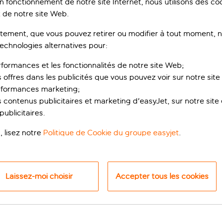
on fonctionnement de notre site Internet, nous utilisons des c
 de notre site Web.
ement, que vous pouvez retirer ou modifier à tout moment, no
technologies alternatives pour:
rformances et les fonctionnalités de notre site Web;
s offres dans les publicités que vous pouvez voir sur notre sit
rformances marketing;
 contenus publicitaires et marketing d'easyJet, sur notre site et
ublicitaires.
le et pratique dans 
, lisez notre
Politique de Cookie du groupe easyjet
.
ste est idéal pour profiter au mieux d’une escapade en ville. L’
Laissez-moi choisir
Accepter tous les cookies
e Polaria ou au musée des Trolls. Vous pourrez aussi louer des