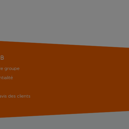
EB
 de groupe
tialité
'avis des clients