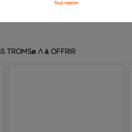
 la « réception-bar » vous accueille 24 h/7. C’est ici que vous 
Tout rejeter
nes d’enregistrement en self-service sont également à votre dis
s Tromsø a à offrir