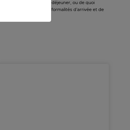
pourrez acheter votre petit-déjeuner, ou de quoi
position pour régler les formalités d’arrivée et de