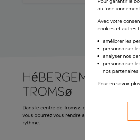
Pour garantir le b
au fonctionnement
Avec votre consent
cookies et autres 
améliorer les pe
personnaliser le
analyser nos pe
personnaliser les
nos partenaires p
Hébergement simp
Pour en savoir plus
Tromsø
Dans le centre de Tromsø, cet hôtel sobre et minimali
vous pourrez vous rendre aisément à l’aquarium-musé
rythme.