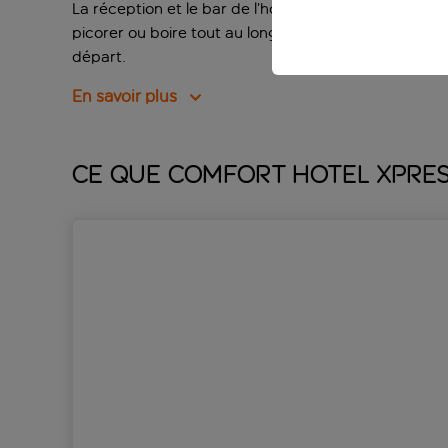
La réception et le bar de l’hôtel ne font qu’un, ainsi
picorer ou boire tout au long de la journée. Des bor
départ.
En savoir plus
Ce que Comfort Hotel Xpres