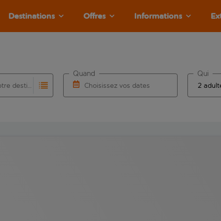
Destinations
Offres
Informations
Ex
Quand
Qui
Choisissez votre destination
Choisissez vos dates
e les résultats de saisie automatique sont disponibles pour l’a
 pour la saisie automatique. Lorsque les résultats de la saisie
Choisissez une date de départ et une date d