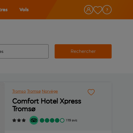
tras
Vols
Rechercher
éroport d’origine, utilisez la touche de tabulation pour les co
 automatique sont disponibles pour l’aéroport de destination, 
e retour.
Tromso
Tromsø
Norvège
Comfort Hotel Xpress
Tromsø
1 119 avis