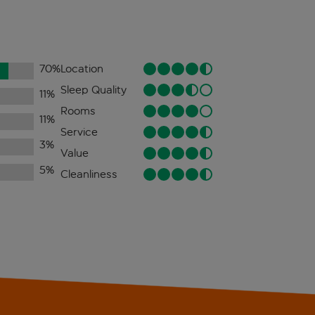
70
%
Location
Sleep Quality
11
%
Rooms
11
%
Service
3
%
Value
5
%
Cleanliness