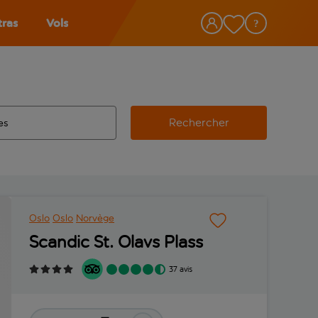
tras
Vols
Rechercher
éroport d’origine, utilisez la touche de tabulation pour les co
 automatique sont disponibles pour l’aéroport de destination, 
e retour.
Oslo
Oslo
Norvège
Scandic St. Olavs Plass
37 avis