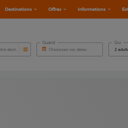
Destinations
Offres
Informations
Ex
Quand
Qui
Choisissez votre destination
Choisissez vos dates
e les résultats de saisie automatique sont disponibles pour l’a
 pour la saisie automatique. Lorsque les résultats de la saisie
Choisissez une date de départ et une date d