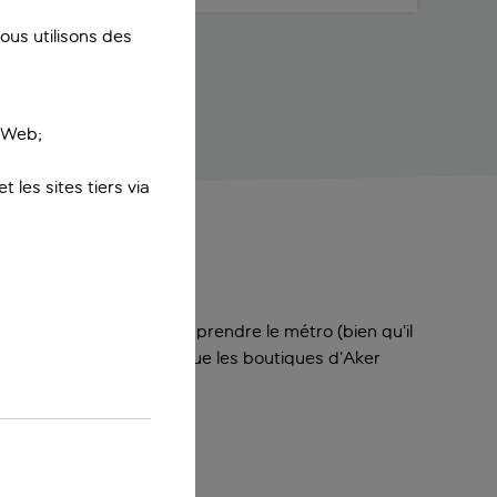
us utilisons des
e Web;
 les sites tiers via
vrir la ville à pied sans prendre le métro (bien qu’il
t à quelques pas, tandis que les boutiques d’Aker