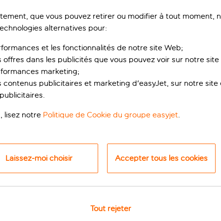
ement, que vous pouvez retirer ou modifier à tout moment, no
technologies alternatives pour:
rformances et les fonctionnalités de notre site Web;
s offres dans les publicités que vous pouvez voir sur notre sit
rformances marketing;
 contenus publicitaires et marketing d'easyJet, sur notre site et
ublicitaires.
, lisez notre
Politique de Cookie du groupe easyjet
.
n centre-ville
yal, le Scandic St. Olavs Plass est un excellent choix pour décou
Laissez-moi choisir
Accepter tous les cookies
e Théâtre national et son traditionnel Theatercaféen se trouven
pied.
Tout rejeter