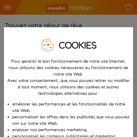
Trouvez votre séjour de rêve
À partir de
COOKIES
Choisissez votre aéroport
Commencez à taper pour la saisie automatique. Lorsque les résultats 
Vers
Pour garantir le bon fonctionnement de notre site Internet,
nous utilisons des cookies nécessaires au fonctionnement de
Choisissez votre destination
notre site Web.
Commencez à taper pour la saisie automatique. Lorsque les résultats 
Avec votre consentement, que vous pouvez retirer ou modifier
Quand
à tout moment, nous utilisons des cookies et autres
Choisissez vos dates
technologies alternatives pour:
Choisissez une date de départ et une date de retour.
Qui
améliorer les performances et les fonctionnalités de notre
site Web;
personnaliser les offres dans les publicités que vous pouvez
voir sur notre site Web;
analyser nos performances marketing;
Rechercher
personnaliser les contenus publicitaires et marketing