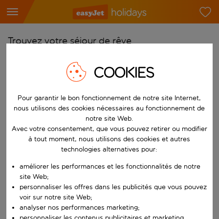
Trouvez votre séjour de rêve
À partir de
COOKIES
Choisissez votre aéroport
Commencez à taper pour la saisie automatique. Lorsque les résultats 
Vers
Pour garantir le bon fonctionnement de notre site Internet,
nous utilisons des cookies nécessaires au fonctionnement de
Choisissez votre destination
notre site Web.
Commencez à taper pour la saisie automatique. Lorsque les résultats 
Avec votre consentement, que vous pouvez retirer ou modifier
Quand
à tout moment, nous utilisons des cookies et autres
Choisissez vos dates
technologies alternatives pour:
Choisissez une date de départ et une date de retour.
Qui
améliorer les performances et les fonctionnalités de notre
site Web;
personnaliser les offres dans les publicités que vous pouvez
voir sur notre site Web;
analyser nos performances marketing;
Rechercher
personnaliser les contenus publicitaires et marketing