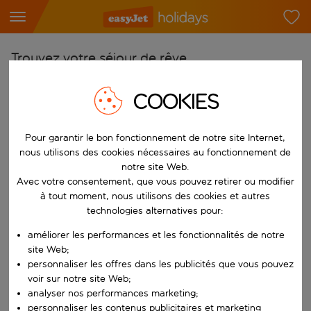
Trouvez votre séjour de rêve
À partir de
COOKIES
Choisissez votre aéroport
Commencez à taper pour la saisie automatique. Lorsque les résultats 
Vers
Pour garantir le bon fonctionnement de notre site Internet,
nous utilisons des cookies nécessaires au fonctionnement de
Choisissez votre destination
notre site Web.
Commencez à taper pour la saisie automatique. Lorsque les résultats 
Avec votre consentement, que vous pouvez retirer ou modifier
Quand
à tout moment, nous utilisons des cookies et autres
Choisissez vos dates
technologies alternatives pour:
Choisissez une date de départ et une date de retour.
Qui
améliorer les performances et les fonctionnalités de notre
site Web;
personnaliser les offres dans les publicités que vous pouvez
voir sur notre site Web;
analyser nos performances marketing;
Rechercher
personnaliser les contenus publicitaires et marketing