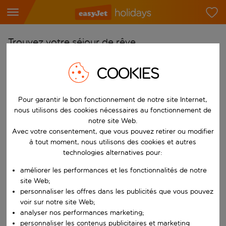
Trouvez votre séjour de rêve
À partir de
COOKIES
Choisissez votre aéroport
Commencez à taper pour la saisie automatique. Lorsque les résultats 
Pour garantir le bon fonctionnement de notre site Internet,
Vers
nous utilisons des cookies nécessaires au fonctionnement de
Choisissez votre destination
notre site Web.
Commencez à taper pour la saisie automatique. Lorsque les résultats 
Avec votre consentement, que vous pouvez retirer ou modifier
Quand
à tout moment, nous utilisons des cookies et autres
Choisissez vos dates
technologies alternatives pour:
Choisissez une date de départ et une date de retour.
Qui
améliorer les performances et les fonctionnalités de notre
site Web;
personnaliser les offres dans les publicités que vous pouvez
voir sur notre site Web;
analyser nos performances marketing;
Rechercher
personnaliser les contenus publicitaires et marketing