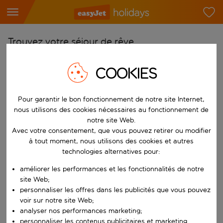
Trouvez votre séjour de rêve
À partir de
COOKIES
Choisissez votre aéroport
Commencez à taper pour la saisie automatique. Lorsque les résultats 
Vers
Pour garantir le bon fonctionnement de notre site Internet,
nous utilisons des cookies nécessaires au fonctionnement de
Choisissez votre destination
notre site Web.
Commencez à taper pour la saisie automatique. Lorsque les résultats 
Avec votre consentement, que vous pouvez retirer ou modifier
Quand
à tout moment, nous utilisons des cookies et autres
Choisissez vos dates
technologies alternatives pour:
Choisissez une date de départ et une date de retour.
Qui
améliorer les performances et les fonctionnalités de notre
site Web;
personnaliser les offres dans les publicités que vous pouvez
voir sur notre site Web;
analyser nos performances marketing;
Rechercher
personnaliser les contenus publicitaires et marketing