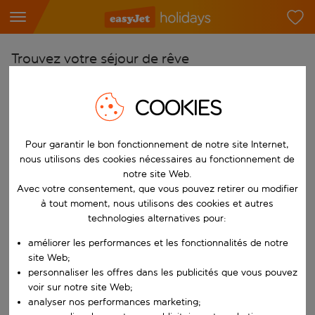
Trouvez votre séjour de rêve
À partir de
COOKIES
Choisissez votre aéroport
Commencez à taper pour la saisie automatique. Lorsque les résultats 
Vers
Pour garantir le bon fonctionnement de notre site Internet,
Choisissez votre destination
nous utilisons des cookies nécessaires au fonctionnement de
notre site Web.
Commencez à taper pour la saisie automatique. Lorsque les résultats 
Quand
Avec votre consentement, que vous pouvez retirer ou modifier
à tout moment, nous utilisons des cookies et autres
Choisissez vos dates
technologies alternatives pour:
Choisissez une date de départ et une date de retour.
Qui
améliorer les performances et les fonctionnalités de notre
site Web;
personnaliser les offres dans les publicités que vous pouvez
voir sur notre site Web;
Rechercher
analyser nos performances marketing;