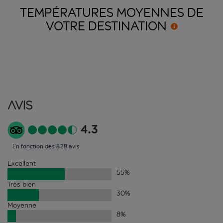
TEMPÉRATURES MOYENNES DE
VOTRE
DESTINATION
Avis
4.3
En fonction des 828 avis
Excellent
55
%
Très bien
30
%
Moyenne
8
%