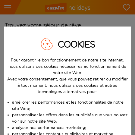
Trouvez votre séjour de rêve
À partir de
COOKIES
Choisissez votre aéroport
Commencez à taper pour la saisie automatique. Lorsque les résultats 
Vers
Pour garantir le bon fonctionnement de notre site Internet,
nous utilisons des cookies nécessaires au fonctionnement de
Choisissez votre destination
notre site Web.
Commencez à taper pour la saisie automatique. Lorsque les résultats 
Avec votre consentement, que vous pouvez retirer ou modifier
Quand
à tout moment, nous utilisons des cookies et autres
Choisissez vos dates
technologies alternatives pour:
Choisissez une date de départ et une date de retour.
Qui
améliorer les performances et les fonctionnalités de notre
site Web;
personnaliser les offres dans les publicités que vous pouvez
voir sur notre site Web;
analyser nos performances marketing;
Rechercher
personnaliser les contenus publicitaires et marketing