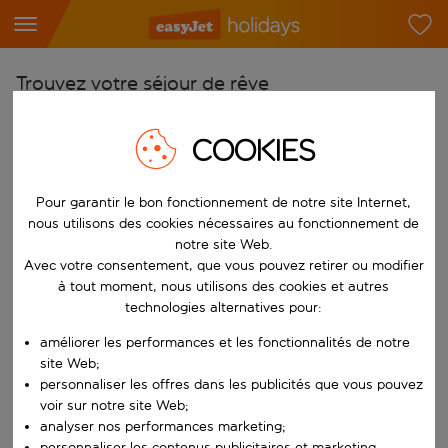
Trouvez votre séjour de rêve
À partir de
COOKIES
Choisissez votre aéroport
Commencez à taper pour la saisie automatique. Lorsque les résultats 
Vers
Pour garantir le bon fonctionnement de notre site Internet,
Choisissez votre destination
nous utilisons des cookies nécessaires au fonctionnement de
notre site Web.
Commencez à taper pour la saisie automatique. Lorsque les résultats 
Avec votre consentement, que vous pouvez retirer ou modifier
Quand
à tout moment, nous utilisons des cookies et autres
Choisissez vos dates
technologies alternatives pour:
Choisissez une date de départ et une date de retour.
Qui
améliorer les performances et les fonctionnalités de notre
site Web;
personnaliser les offres dans les publicités que vous pouvez
voir sur notre site Web;
Rechercher
analyser nos performances marketing;
personnaliser les contenus publicitaires et marketing