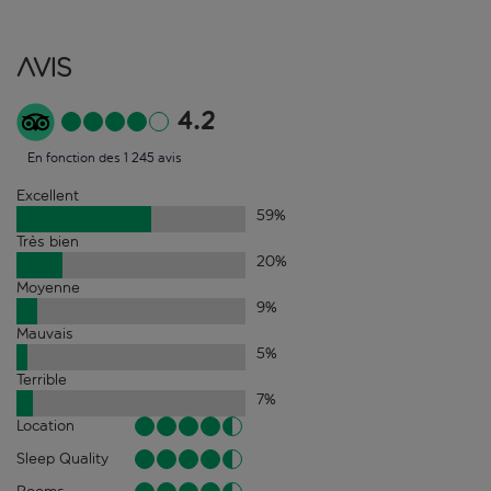
Avis
4.2
En fonction des 1 245 avis
Excellent
59
%
Très bien
20
%
Moyenne
9
%
Mauvais
5
%
Terrible
7
%
Location
Sleep Quality