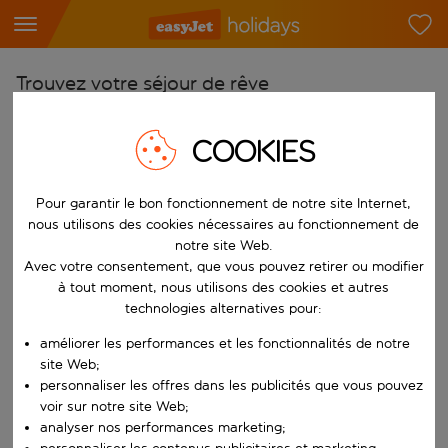
Trouvez votre séjour de rêve
À partir de
COOKIES
Choisissez votre aéroport
Commencez à taper pour la saisie automatique. Lorsque les résultats 
Vers
Pour garantir le bon fonctionnement de notre site Internet,
Choisissez votre destination
nous utilisons des cookies nécessaires au fonctionnement de
notre site Web.
Commencez à taper pour la saisie automatique. Lorsque les résultats 
Quand
Avec votre consentement, que vous pouvez retirer ou modifier
à tout moment, nous utilisons des cookies et autres
Choisissez vos dates
technologies alternatives pour:
Choisissez une date de départ et une date de retour.
Qui
améliorer les performances et les fonctionnalités de notre
site Web;
personnaliser les offres dans les publicités que vous pouvez
voir sur notre site Web;
Rechercher
analyser nos performances marketing;