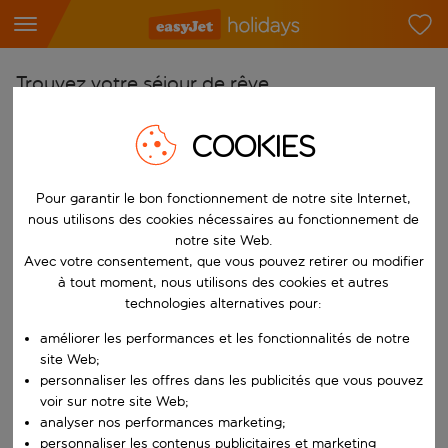
Trouvez votre séjour de rêve
À partir de
COOKIES
Choisissez votre aéroport
Commencez à taper pour la saisie automatique. Lorsque les résultats 
Vers
Pour garantir le bon fonctionnement de notre site Internet,
nous utilisons des cookies nécessaires au fonctionnement de
Choisissez votre destination
notre site Web.
Commencez à taper pour la saisie automatique. Lorsque les résultats 
Avec votre consentement, que vous pouvez retirer ou modifier
Quand
à tout moment, nous utilisons des cookies et autres
Choisissez vos dates
technologies alternatives pour:
Choisissez une date de départ et une date de retour.
Qui
améliorer les performances et les fonctionnalités de notre
site Web;
personnaliser les offres dans les publicités que vous pouvez
voir sur notre site Web;
analyser nos performances marketing;
Rechercher
personnaliser les contenus publicitaires et marketing