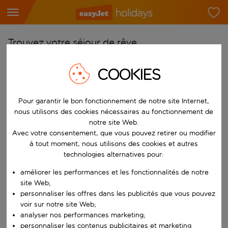
Trouvez votre séjour de rêve
À partir de
COOKIES
Choisissez votre aéroport
Commencez à taper pour la saisie automatique. Lorsque les résultats 
Vers
Pour garantir le bon fonctionnement de notre site Internet,
nous utilisons des cookies nécessaires au fonctionnement de
Choisissez votre destination
notre site Web.
Commencez à taper pour la saisie automatique. Lorsque les résultats 
Avec votre consentement, que vous pouvez retirer ou modifier
Quand
à tout moment, nous utilisons des cookies et autres
Choisissez vos dates
technologies alternatives pour:
Choisissez une date de départ et une date de retour.
Qui
améliorer les performances et les fonctionnalités de notre
site Web;
personnaliser les offres dans les publicités que vous pouvez
voir sur notre site Web;
analyser nos performances marketing;
Rechercher
personnaliser les contenus publicitaires et marketing