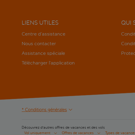
LIENS UTILES
QUI
Centre d’assistance
Condit
Nous contacter
Condit
Assistance spéciale
Protec
Télécharger l’application
* Conditions générales
Découvrez d'autres offres de vacances et des vols
Vol uniquement
Offres de vacances
Types de vacance