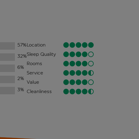
57
%
Location
Sleep Quality
32
%
Rooms
6
%
Service
2
%
Value
3
%
Cleanliness