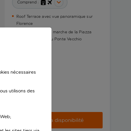
Comprend :
Roof Terrace avec vue panoramique sur
Florence
À trois minutes de marche de la Piazza
della Signoria et du Ponte Vecchio
ookies nécessaires
us utilisons des
e Web;
Vérifier la disponibilité
 les sites tiers via