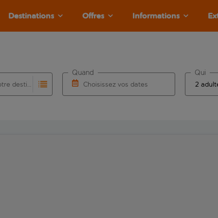
Destinations
Offres
Informations
Ex
Quand
Qui
Choisissez votre destination
Choisissez vos dates
e les résultats de saisie automatique sont disponibles pour l’a
 pour la saisie automatique. Lorsque les résultats de la saisie
Choisissez une date de départ et une date d