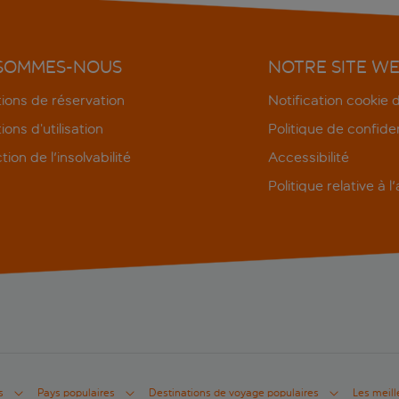
 SOMMES-NOUS
NOTRE SITE W
ions de réservation
Notification cookie
ions d’utilisation
Politique de confiden
tion de l'insolvabilité
Accessibilité
Politique relative à l
s
Pays populaires
Destinations de voyage populaires
Les meill