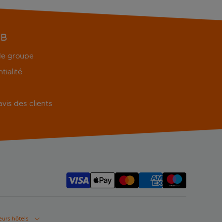
EB
 de groupe
tialité
'avis des clients
eurs hôtels