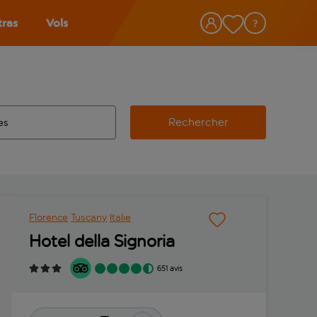
tras
Vols
Rechercher
éroport d’origine, utilisez la touche de tabulation pour les co
 automatique sont disponibles pour l’aéroport de destination, 
e retour.
Florence
Tuscany
Italie
Hotel della Signoria
651 avis