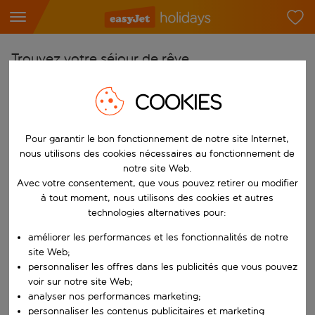
Trouvez votre séjour de rêve
À partir de
COOKIES
Choisissez votre aéroport
Commencez à taper pour la saisie automatique. Lorsque les résultats 
Pour garantir le bon fonctionnement de notre site Internet,
Vers
nous utilisons des cookies nécessaires au fonctionnement de
Choisissez votre destination
notre site Web.
Commencez à taper pour la saisie automatique. Lorsque les résultats 
Avec votre consentement, que vous pouvez retirer ou modifier
Quand
à tout moment, nous utilisons des cookies et autres
Choisissez vos dates
technologies alternatives pour:
Choisissez une date de départ et une date de retour.
Qui
améliorer les performances et les fonctionnalités de notre
site Web;
personnaliser les offres dans les publicités que vous pouvez
voir sur notre site Web;
analyser nos performances marketing;
Rechercher
personnaliser les contenus publicitaires et marketing