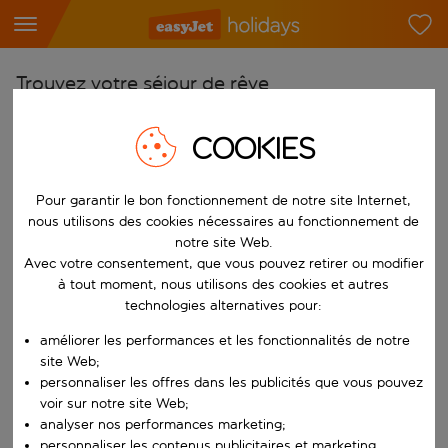
Trouvez votre séjour de rêve
À partir de
COOKIES
Choisissez votre aéroport
Commencez à taper pour la saisie automatique. Lorsque les résultats 
Vers
Pour garantir le bon fonctionnement de notre site Internet,
nous utilisons des cookies nécessaires au fonctionnement de
Choisissez votre destination
notre site Web.
Commencez à taper pour la saisie automatique. Lorsque les résultats 
Avec votre consentement, que vous pouvez retirer ou modifier
Quand
à tout moment, nous utilisons des cookies et autres
Choisissez vos dates
technologies alternatives pour:
Choisissez une date de départ et une date de retour.
Qui
améliorer les performances et les fonctionnalités de notre
site Web;
personnaliser les offres dans les publicités que vous pouvez
voir sur notre site Web;
analyser nos performances marketing;
Rechercher
personnaliser les contenus publicitaires et marketing