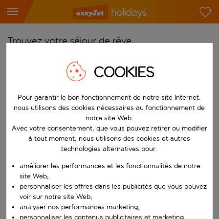
Trouvez votre séjour de rêve
À partir de
COOKIES
Choisissez votre aéroport
Commencez à taper pour la saisie automatique. Lorsque les résultats 
Vers
Pour garantir le bon fonctionnement de notre site Internet,
nous utilisons des cookies nécessaires au fonctionnement de
Choisissez votre destination
notre site Web.
Commencez à taper pour la saisie automatique. Lorsque les résultats 
Avec votre consentement, que vous pouvez retirer ou modifier
Quand
à tout moment, nous utilisons des cookies et autres
Choisissez vos dates
technologies alternatives pour:
Choisissez une date de départ et une date de retour.
Qui
améliorer les performances et les fonctionnalités de notre
site Web;
personnaliser les offres dans les publicités que vous pouvez
voir sur notre site Web;
analyser nos performances marketing;
Rechercher
personnaliser les contenus publicitaires et marketing