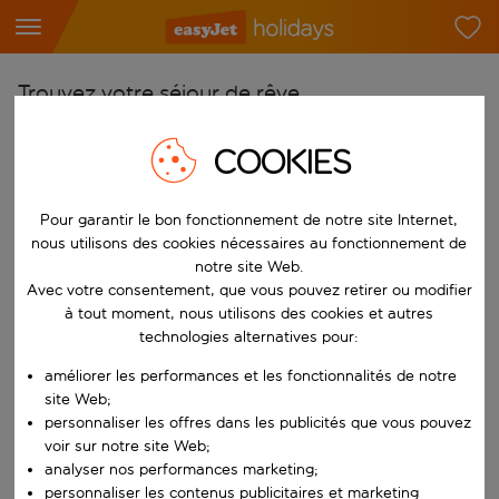
Trouvez votre séjour de rêve
À partir de
COOKIES
Choisissez votre aéroport
Commencez à taper pour la saisie automatique. Lorsque les résultats 
Pour garantir le bon fonctionnement de notre site Internet,
Vers
nous utilisons des cookies nécessaires au fonctionnement de
Choisissez votre destination
notre site Web.
Commencez à taper pour la saisie automatique. Lorsque les résultats 
Avec votre consentement, que vous pouvez retirer ou modifier
Quand
à tout moment, nous utilisons des cookies et autres
Choisissez vos dates
technologies alternatives pour:
Choisissez une date de départ et une date de retour.
Qui
améliorer les performances et les fonctionnalités de notre
site Web;
personnaliser les offres dans les publicités que vous pouvez
voir sur notre site Web;
analyser nos performances marketing;
Rechercher
personnaliser les contenus publicitaires et marketing