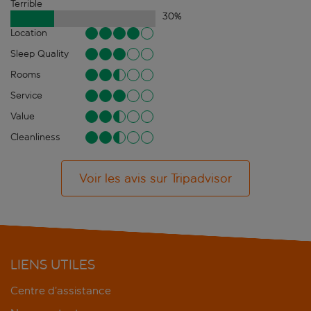
Terrible
30
%
Location
Sleep Quality
Rooms
Service
Value
Cleanliness
Voir les avis sur Tripadvisor
LIENS UTILES
Centre d’assistance