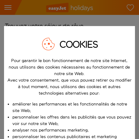
Trouvez votre séjour de rêve
À partir de
COOKIES
Choisissez votre aéroport
Commencez à taper pour la saisie automatique. Lorsque les résultats 
Pour garantir le bon fonctionnement de notre site Internet,
Vers
nous utilisons des cookies nécessaires au fonctionnement de
Choisissez votre destination
notre site Web.
Commencez à taper pour la saisie automatique. Lorsque les résultats 
Avec votre consentement, que vous pouvez retirer ou modifier
Quand
à tout moment, nous utilisons des cookies et autres
Choisissez vos dates
technologies alternatives pour:
Choisissez une date de départ et une date de retour.
Qui
améliorer les performances et les fonctionnalités de notre
site Web;
personnaliser les offres dans les publicités que vous pouvez
voir sur notre site Web;
analyser nos performances marketing;
Rechercher
personnaliser les contenus publicitaires et marketing