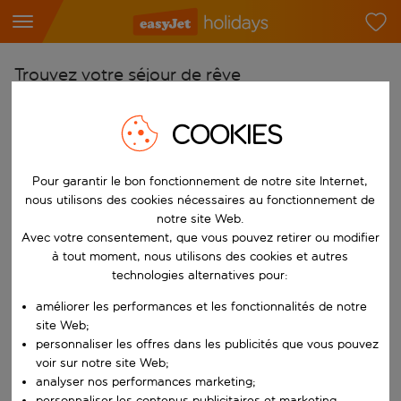
Trouvez votre séjour de rêve
À partir de
COOKIES
Choisissez votre aéroport
Commencez à taper pour la saisie automatique. Lorsque les résultats 
Vers
Pour garantir le bon fonctionnement de notre site Internet,
Choisissez votre destination
nous utilisons des cookies nécessaires au fonctionnement de
notre site Web.
Commencez à taper pour la saisie automatique. Lorsque les résultats 
Avec votre consentement, que vous pouvez retirer ou modifier
Quand
à tout moment, nous utilisons des cookies et autres
Choisissez vos dates
technologies alternatives pour:
Choisissez une date de départ et une date de retour.
Qui
améliorer les performances et les fonctionnalités de notre
site Web;
personnaliser les offres dans les publicités que vous pouvez
voir sur notre site Web;
Rechercher
analyser nos performances marketing;
personnaliser les contenus publicitaires et marketing