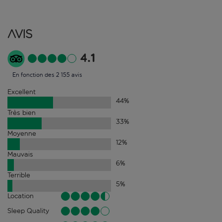
Avis
4.1
En fonction des 2 155 avis
Excellent
44
%
Très bien
33
%
Moyenne
12
%
Mauvais
6
%
Terrible
5
%
Location
Sleep Quality