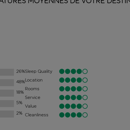
ATURES MOYENNES DE VOTRE
DESTI
26
%
Sleep Quality
Location
48
%
Rooms
18
%
Service
5
%
Value
2
%
Cleanliness