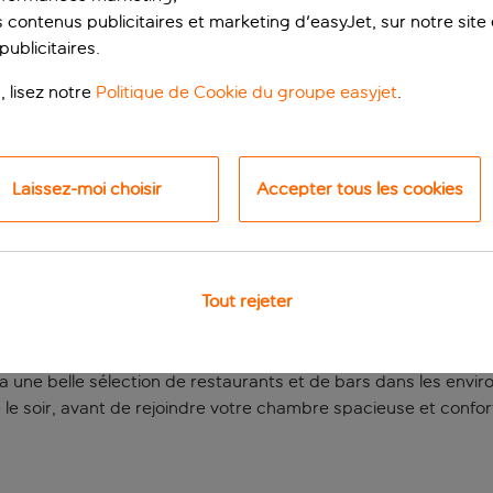
 contenus publicitaires et marketing d'easyJet, sur notre site et
ublicitaires.
, lisez notre
Politique de Cookie du groupe easyjet
.
Laissez-moi choisir
Accepter tous les cookies
touré de jardins
Tout rejeter
est un lieu de détente parfait après une journée passée à explor
st à dix minutes en voiture du centre-ville, pas une de plus. Le
 a une belle sélection de restaurants et de bars dans les enviro
rre le soir, avant de rejoindre votre chambre spacieuse et confor