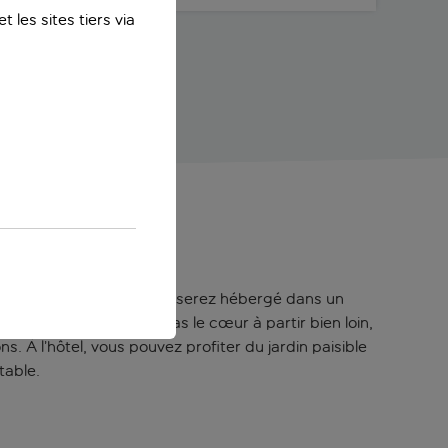
 les sites tiers via
er la ville éternelle. Vous serez hébergé dans un
s jours où vous n’avez pas le cœur à partir bien loin,
ns. À l’hôtel, vous pouvez profiter du jardin paisible
table.