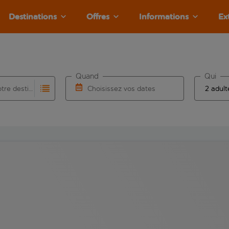
Destinations
Offres
Informations
Ex
Quand
Qui
Choisissez votre destination
Choisissez vos dates
e les résultats de saisie automatique sont disponibles pour l’a
 pour la saisie automatique. Lorsque les résultats de la saisie
Choisissez une date de départ et une date d