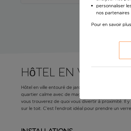
personnaliser les
nos partenaires p
Pour en savoir plus
Hôtel en ville en
Hôtel en ville entouré de jardins. Le Delle Province 
quartier calme avec de magnifiques jardins. L’hôtel e
vous trouverez de quoi vous divertir à proximité. Il y
sur le toit. C’est l’endroit idéal pour prendre un ve