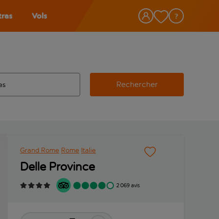
tras
Vols
Rechercher
éroport d’origine, utilisez la touche de tabulation pour les co
 automatique sont disponibles pour l’aéroport de destination, 
e retour.
Grand Rome
Rome
Italie
Delle Province
2 069 avis