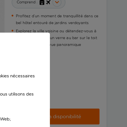
Comprend :
Profitez d’un moment de tranquillité dans ce
bel hôtel entouré de jardins verdoyants
Explorez la ville voisine ou détendez-vous à
l’hôtel en prenant un verre au bar sur le toit
et en admirant la vue panoramique
ookies nécessaires
us utilisons des
Vérifier la disponibilité
e Web;