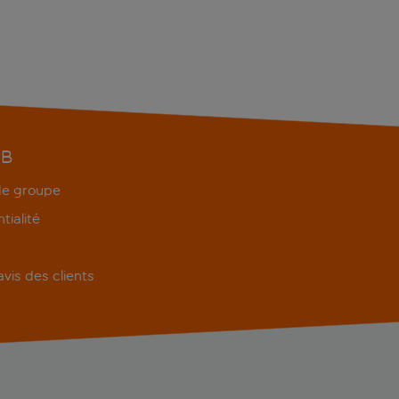
EB
 de groupe
tialité
'avis des clients