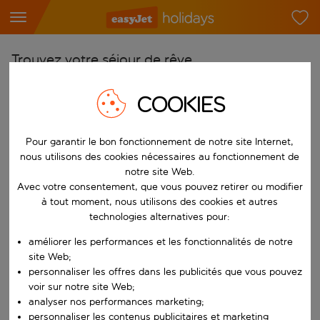
Trouvez votre séjour de rêve
À partir de
COOKIES
Choisissez votre aéroport
Commencez à taper pour la saisie automatique. Lorsque les résultats 
Vers
Pour garantir le bon fonctionnement de notre site Internet,
nous utilisons des cookies nécessaires au fonctionnement de
Choisissez votre destination
notre site Web.
Commencez à taper pour la saisie automatique. Lorsque les résultats 
Avec votre consentement, que vous pouvez retirer ou modifier
Quand
à tout moment, nous utilisons des cookies et autres
Choisissez vos dates
technologies alternatives pour:
Choisissez une date de départ et une date de retour.
Qui
améliorer les performances et les fonctionnalités de notre
site Web;
personnaliser les offres dans les publicités que vous pouvez
voir sur notre site Web;
analyser nos performances marketing;
Rechercher
personnaliser les contenus publicitaires et marketing