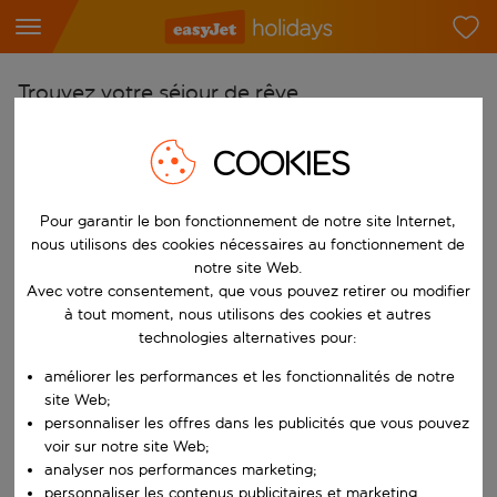
Trouvez votre séjour de rêve
À partir de
COOKIES
Choisissez votre aéroport
Commencez à taper pour la saisie automatique. Lorsque les résultats 
Vers
Pour garantir le bon fonctionnement de notre site Internet,
nous utilisons des cookies nécessaires au fonctionnement de
Choisissez votre destination
notre site Web.
Commencez à taper pour la saisie automatique. Lorsque les résultats 
Avec votre consentement, que vous pouvez retirer ou modifier
Quand
à tout moment, nous utilisons des cookies et autres
Choisissez vos dates
technologies alternatives pour:
Choisissez une date de départ et une date de retour.
Qui
améliorer les performances et les fonctionnalités de notre
site Web;
personnaliser les offres dans les publicités que vous pouvez
voir sur notre site Web;
analyser nos performances marketing;
Rechercher
personnaliser les contenus publicitaires et marketing