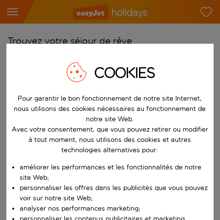
Trouvez votre séjour de rêve
À partir de
COOKIES
Choisissez votre aéroport
Commencez à taper pour la saisie automatique. Lorsque les résultats 
Vers
Pour garantir le bon fonctionnement de notre site Internet,
nous utilisons des cookies nécessaires au fonctionnement de
Choisissez votre destination
notre site Web.
Commencez à taper pour la saisie automatique. Lorsque les résultats 
Avec votre consentement, que vous pouvez retirer ou modifier
Quand
à tout moment, nous utilisons des cookies et autres
Choisissez vos dates
technologies alternatives pour:
Choisissez une date de départ et une date de retour.
Qui
améliorer les performances et les fonctionnalités de notre
site Web;
personnaliser les offres dans les publicités que vous pouvez
voir sur notre site Web;
analyser nos performances marketing;
Rechercher
personnaliser les contenus publicitaires et marketing