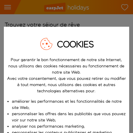
Trouvez votre séjour de rêve
À partir de
COOKIES
Choisissez votre aéroport
Commencez à taper pour la saisie automatique. Lorsque les résultats 
Vers
Pour garantir le bon fonctionnement de notre site Internet,
nous utilisons des cookies nécessaires au fonctionnement de
Choisissez votre destination
notre site Web.
Commencez à taper pour la saisie automatique. Lorsque les résultats 
Avec votre consentement, que vous pouvez retirer ou modifier
Quand
à tout moment, nous utilisons des cookies et autres
Choisissez vos dates
technologies alternatives pour:
Choisissez une date de départ et une date de retour.
Qui
améliorer les performances et les fonctionnalités de notre
site Web;
personnaliser les offres dans les publicités que vous pouvez
voir sur notre site Web;
Rechercher
analyser nos performances marketing;
personnaliser les contenus publicitaires et marketing