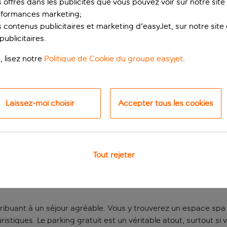
s offres dans les publicités que vous pouvez voir sur notre sit
rformances marketing;
 contenus publicitaires et marketing d'easyJet, sur notre site et
ublicitaires.
, lisez notre
Politique de Cookie du groupe easyjet
.
Laissez-moi choisir
Accepter tous les cookies
en ville
et hôtel est un excellent choix pour une escapade en ville si 
Tout rejeter
, Monza est facilement accessible et la ligne de tram 31 vous p
g et aperitivo, et rentrer au calme en fin de journée. L’emplace
ntribuant à un séjour agréable. Vous y trouverez un espace s
stiques. Le parking gratuit est un véritable atout, surtout si 