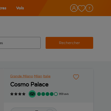
tras
Vols
Rechercher
éroport d’origine, utilisez la touche de tabulation pour les co
 automatique sont disponibles pour l’aéroport de destination, 
e retour.
Grande Milano
Milan
Italie
Cosmo Palace
959 avis