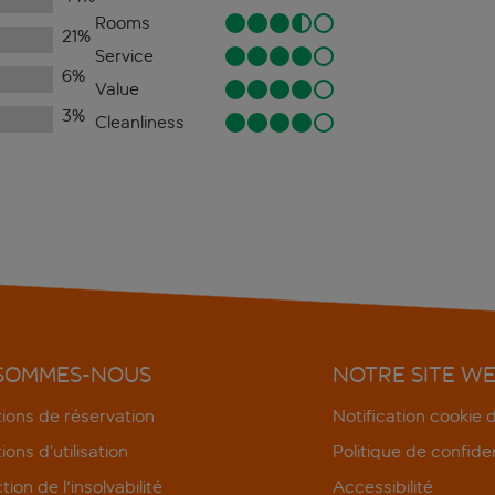
Rooms
21
%
Service
6
%
Value
3
%
Cleanliness
 SOMMES-NOUS
NOTRE SITE W
ions de réservation
Notification cookie
ions d’utilisation
Politique de confiden
tion de l'insolvabilité
Accessibilité