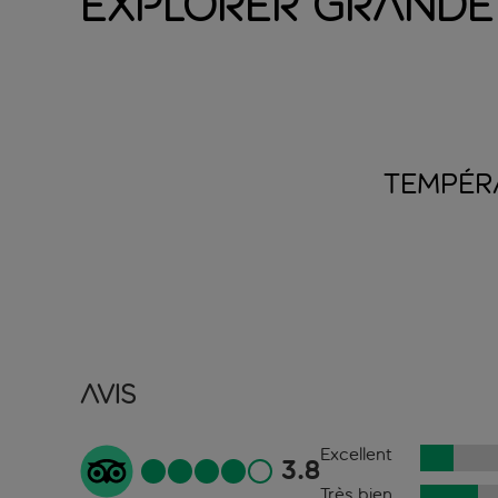
Explorer Grande
TEMPÉR
Avis
Excellent
3.8
Très bien