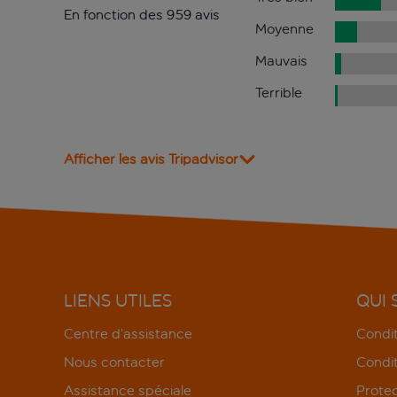
En fonction des 959 avis
Moyenne
Mauvais
Terrible
Afficher les avis Tripadvisor
LIENS UTILES
QUI
Centre d’assistance
Condit
Nous contacter
Condit
Assistance spéciale
Protec