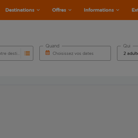
Destinations
Offres
Informations
Ex
Quand
Qui
Choisissez votre destination
Choisissez vos dates
e les résultats de saisie automatique sont disponibles pour l’a
 pour la saisie automatique. Lorsque les résultats de la saisie
Choisissez une date de départ et une date d