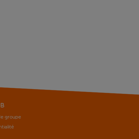
EB
 de groupe
tialité