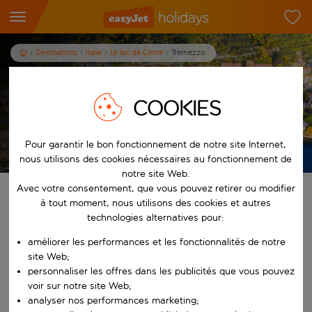
Destinations
Italie
Le lac de Côme
Tremezzo
Vacances à Tremezzo
COOKIES
7
nuits
dès
/pers.
Afficher les vacances
Pour garantir le bon fonctionnement de notre site Internet,
T&Cs apply
nous utilisons des cookies nécessaires au fonctionnement de
notre site Web.
Avec votre consentement, que vous pouvez retirer ou modifier
Trouvez votre séjour de rêve
à tout moment, nous utilisons des cookies et autres
technologies alternatives pour:
À partir de
améliorer les performances et les fonctionnalités de notre
site Web;
Commencez à taper pour la saisie automatique. Lorsque les résultats 
personnaliser les offres dans les publicités que vous pouvez
Vers
voir sur notre site Web;
analyser nos performances marketing;