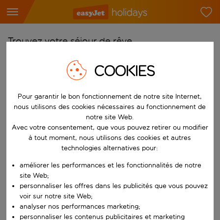
Trouvez votre séjour de rêve
À partir de
COOKIES
Choisissez votre aéroport
Commencez à taper pour la saisie automatique. Lorsque les résultats 
Pour garantir le bon fonctionnement de notre site Internet,
Vers
nous utilisons des cookies nécessaires au fonctionnement de
Choisissez votre destination
notre site Web.
Commencez à taper pour la saisie automatique. Lorsque les résultats 
Avec votre consentement, que vous pouvez retirer ou modifier
Quand
à tout moment, nous utilisons des cookies et autres
Choisissez vos dates
technologies alternatives pour:
Choisissez une date de départ et une date de retour.
Qui
améliorer les performances et les fonctionnalités de notre
site Web;
personnaliser les offres dans les publicités que vous pouvez
voir sur notre site Web;
analyser nos performances marketing;
Rechercher
personnaliser les contenus publicitaires et marketing