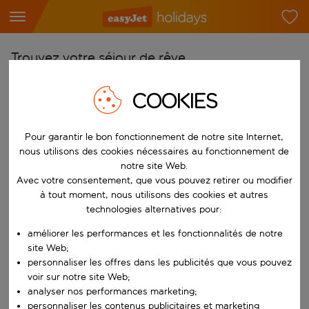
Trouvez votre séjour de rêve
À partir de
COOKIES
Choisissez votre aéroport
Commencez à taper pour la saisie automatique. Lorsque les résultats 
Vers
Pour garantir le bon fonctionnement de notre site Internet,
nous utilisons des cookies nécessaires au fonctionnement de
Choisissez votre destination
notre site Web.
Commencez à taper pour la saisie automatique. Lorsque les résultats 
Avec votre consentement, que vous pouvez retirer ou modifier
Quand
à tout moment, nous utilisons des cookies et autres
Choisissez vos dates
technologies alternatives pour:
Choisissez une date de départ et une date de retour.
Qui
améliorer les performances et les fonctionnalités de notre
site Web;
personnaliser les offres dans les publicités que vous pouvez
voir sur notre site Web;
analyser nos performances marketing;
Rechercher
personnaliser les contenus publicitaires et marketing