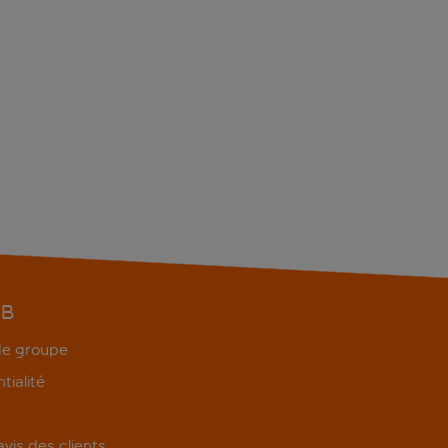
EB
 de groupe
tialité
'avis des clients