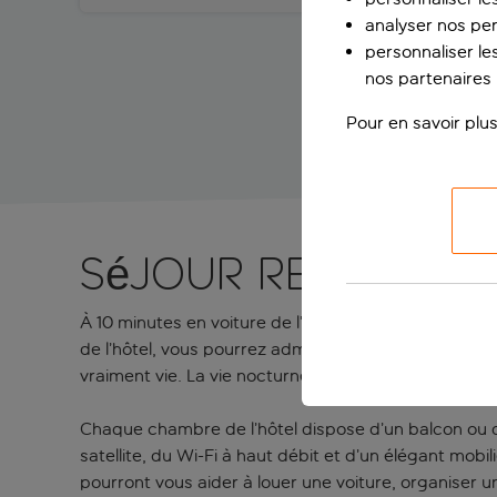
analyser nos pe
personnaliser les
nos partenaires p
Pour en savoir plus
Séjour relaxant
À 10 minutes en voiture de l’aéroport et à quelques
de l’hôtel, vous pourrez admirer les maisons blanchi
vraiment vie. La vie nocturne est particulièrement a
Chaque chambre de l’hôtel dispose d’un balcon ou 
satellite, du Wi-Fi à haut débit et d’un élégant mob
pourront vous aider à louer une voiture, organiser 