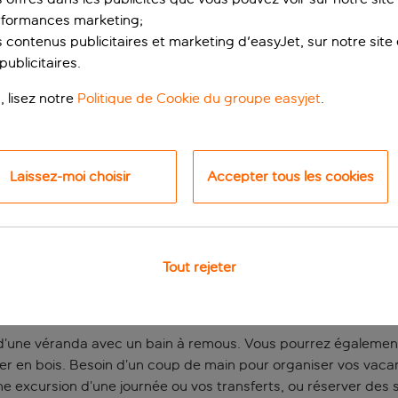
rformances marketing;
 contenus publicitaires et marketing d'easyJet, sur notre site et
ublicitaires.
, lisez notre
Politique de Cookie du groupe easyjet
.
Laissez-moi choisir
Accepter tous les cookies
 dans le centre de 
 pas de nombreux bars et restaurants, le charmant Boho Suite
Tout rejeter
es à la chaux, mais aussi accéder aux boutiques et tavernes. Un
nimée et vous risquez d’être surpris(e).
d’une véranda avec un bain à remous. Vous pourrez également
ilier en bois. Besoin d’un coup de main pour organiser vos vac
une excursion d’une journée ou vos transferts, ou réserver de