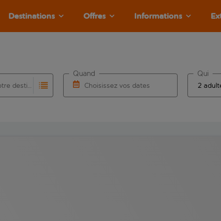
Destinations
Offres
Informations
Ex
Quand
Qui
Choisissez votre destination
Choisissez vos dates
e les résultats de saisie automatique sont disponibles pour l’a
 pour la saisie automatique. Lorsque les résultats de la saisie
Choisissez une date de départ et une date d