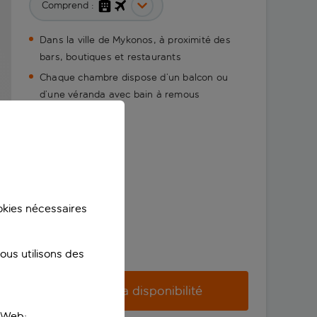
Comprend :
Dans la ville de Mykonos, à proximité des
bars, boutiques et restaurants
Chaque chambre dispose d’un balcon ou
d’une véranda avec bain à remous
ookies nécessaires
us utilisons des
Vérifier la disponibilité
e Web;