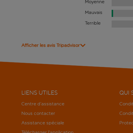
Moyenne
Mauvais
Terrible
Afficher les avis Tripadvisor
LIENS UTILES
QUI
Centre d’assistance
Condit
Nous contacter
Condit
Assistance spéciale
Protec
Télécharger l’application