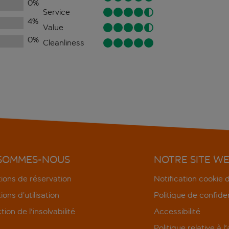
0
%
Service
4
%
Value
0
%
Cleanliness
 SOMMES-NOUS
NOTRE SITE W
ions de réservation
Notification cookie
ions d’utilisation
Politique de confiden
tion de l'insolvabilité
Accessibilité
Politique relative à l