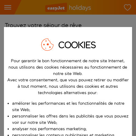
Trouvez votre séjour de rêve
À partir de
COOKIES
Choisissez votre aéroport
Commencez à taper pour la saisie automatique. Lorsque les résultats 
Vers
Pour garantir le bon fonctionnement de notre site Internet,
nous utilisons des cookies nécessaires au fonctionnement de
Choisissez votre destination
notre site Web.
Commencez à taper pour la saisie automatique. Lorsque les résultats 
Avec votre consentement, que vous pouvez retirer ou modifier
Quand
à tout moment, nous utilisons des cookies et autres
Choisissez vos dates
technologies alternatives pour:
Choisissez une date de départ et une date de retour.
Qui
améliorer les performances et les fonctionnalités de notre
site Web;
personnaliser les offres dans les publicités que vous pouvez
voir sur notre site Web;
analyser nos performances marketing;
Rechercher
personnaliser les contenus publicitaires et marketing