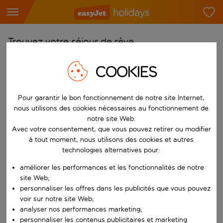
Trouvez votre séjour de rêve
À partir de
COOKIES
Choisissez votre aéroport
Commencez à taper pour la saisie automatique. Lorsque les résultats 
Pour garantir le bon fonctionnement de notre site Internet,
Vers
nous utilisons des cookies nécessaires au fonctionnement de
Choisissez votre destination
notre site Web.
Commencez à taper pour la saisie automatique. Lorsque les résultats 
Avec votre consentement, que vous pouvez retirer ou modifier
Quand
à tout moment, nous utilisons des cookies et autres
Choisissez vos dates
technologies alternatives pour:
Choisissez une date de départ et une date de retour.
Qui
améliorer les performances et les fonctionnalités de notre
site Web;
personnaliser les offres dans les publicités que vous pouvez
voir sur notre site Web;
analyser nos performances marketing;
Rechercher
personnaliser les contenus publicitaires et marketing